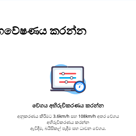
ම් ගවේෂණය කරන්න
වේගය අභිරුචිකරණය කරන්න
අනුකරණය කිරීමට 3.6km/h සහ 108km/h අතර වේගය
අභිරුචිකරණය කරන්න
ඇවිදීම, බයිසිකල් පැදීම සහ ධාවන වේගය.