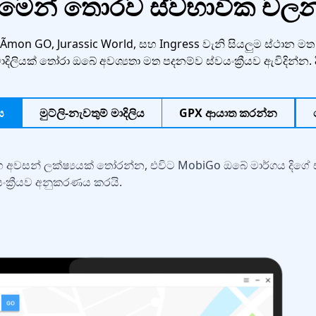
දීමෙන් තොරව ස්වභාවික ච
n GO, Jurassic World, සහ Ingress වැනි සියලුම ස්ථාන මත පදනම්
දිලියක් තෝරා ඔබේ අවශ්‍යතා මත පදනම්ව ස්වයංක්‍රීයව ඇවිදින්න
ය
මුට්ලි-නැවතුම් මාදිලිය
GPX ආයාත කරන්න
අවසන් ලක්ෂ්‍යයක් තෝරන්න, එවිට MobiGo ඔබේ මාර්ගය දිගේ 
ක්‍රීයව අනුකරණය කරයි.