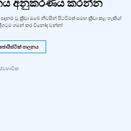
ලනය අනුකරණය කරන්න
 වූ ක්‍රීඩා ඔබේ නිවසින් පිටවීමත් සමඟ ක්‍රීඩා කළ හැකිය!
. දිගටම ගමන් කර විනෝද වන්න!
ජොයිස්ටික් පාලනය
ස්වභාවික