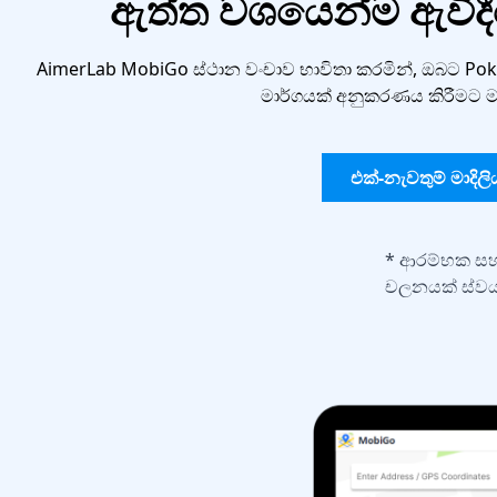
ඇත්ත වශයෙන්ම ඇවි
AimerLab MobiGo ස්ථාන වංචාව භාවිතා කරමින්, ඔබට PokÃmo
මාර්ගයක් අනුකරණය කිරීමට මා
එක්-නැවතුම් මාදිලි
* ආරම්භක සහ 
චලනයක් ස්වයං