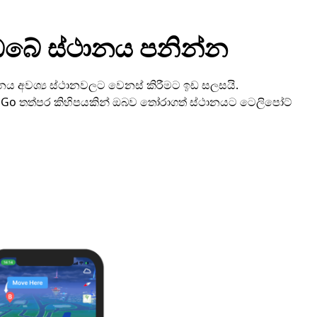
බේ ස්ථානය පනින්න
නය අවශ්‍ය ස්ථානවලට වෙනස් කිරීමට ඉඩ සලසයි.
iGo තත්පර කිහිපයකින් ඔබව තෝරාගත් ස්ථානයට ටෙලිපෝට්