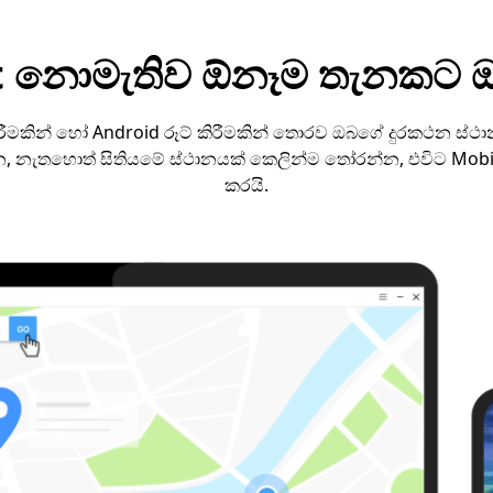
ot නොමැතිව ඕනෑම තැනකට ඔ
රීමකින් හෝ Android රූට් කිරීමකින් තොරව ඔබගේ දුරකථන ස්ථා
්න, නැතහොත් සිතියමේ ස්ථානයක් කෙලින්ම තෝරන්න, එවිට Mob
කරයි.