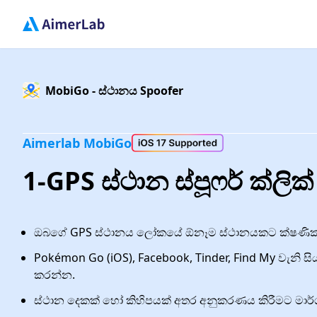
MobiGo - ස්ථානය Spoofer
Aimerlab MobiGo
1-GPS ස්ථාන ස්පූෆර් ක්ලි
ඔබගේ GPS ස්ථානය ලෝකයේ ඕනෑම ස්ථානයකට ක්ෂණික
Pokémon Go (iOS), Facebook, Tinder, Find My වැනි සි
කරන්න.
ස්ථාන දෙකක් හෝ කිහිපයක් අතර අනුකරණය කිරීමට මාර