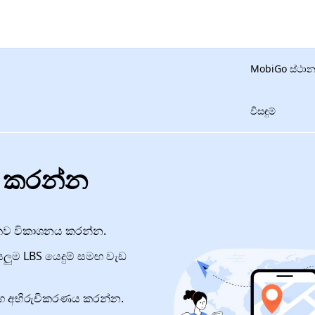
MobiGo ස්ථා
විසඳුම්
ක් කරන්න
ව විකාශනය කරන්න.
යලුම LBS යෙදුම් සමඟ වැඩ
්ග අභිරුචිකරණය කරන්න.