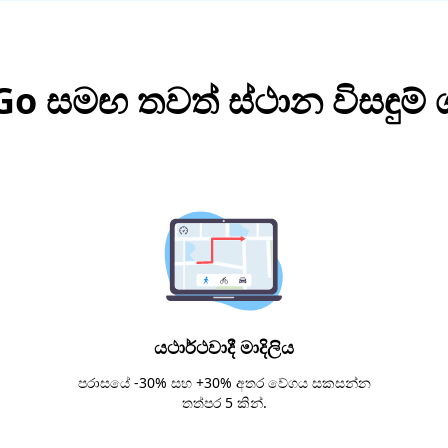
o සමඟ තවත් ස්ථාන විසඳු
යථාර්ථවාදී මාදිලිය
පරාසයේ -30% සහ +30% අතර වේගය සකසන්න
තත්පර 5 කින්.