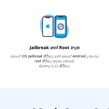
Jailbreak හෝ Root නැත
ඔබගේ iOS Jailbreak කිරීමට හෝ ඔබගේ Android උපාංගය
root කිරීමට අවශ්‍ය නොවේ
ස්ථානය වංචා කිරීමට.