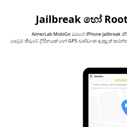
Jailbreak හෝ Ro
AimerLab MobiGo ඔබගේ iPhone Jailbreak කි
සෙවුම් තීරුවේ ලිපිනයක් හෝ GPS ඛණ්ඩාංක ඇතුළත් කරන