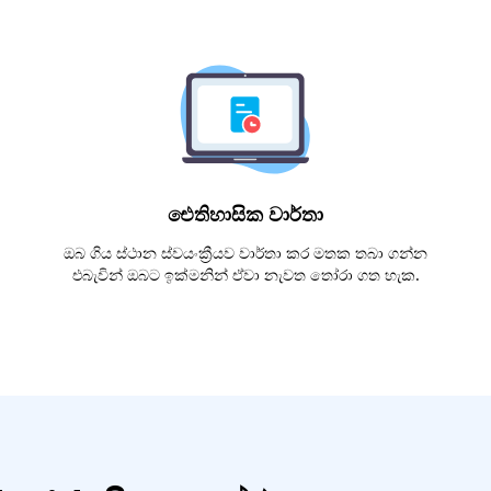
ඓතිහාසික වාර්තා
ඔබ ගිය ස්ථාන ස්වයංක්‍රීයව වාර්තා කර මතක තබා ගන්න
එබැවින් ඔබට ඉක්මනින් ඒවා නැවත තෝරා ගත හැක.