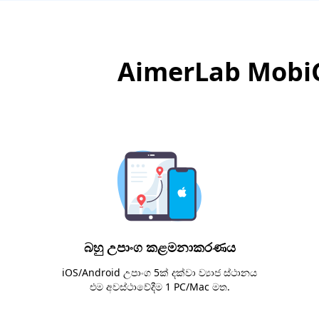
AimerLab MobiG
බහු උපාංග කළමනාකරණය
iOS/Android උපාංග 5ක් දක්වා ව්‍යාජ ස්ථානය
එම අවස්ථාවේදීම 1 PC/Mac මත.