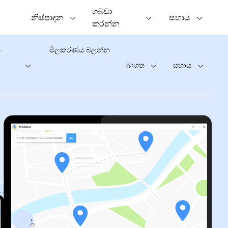
ගබඩා
නිෂ්පාදන
සහාය
කරන්න
න
මිලකරණය බලන්න
බාගත
සහාය