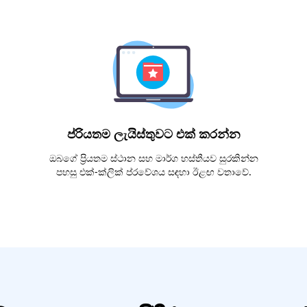
ප්රියතම ලැයිස්තුවට එක් කරන්න
ඔබගේ ප්‍රියතම ස්ථාන සහ මාර්ග හස්තීයව සුරකින්න
පහසු එක්-ක්ලික් ප්රවේශය සඳහා ඊළඟ වතාවේ.