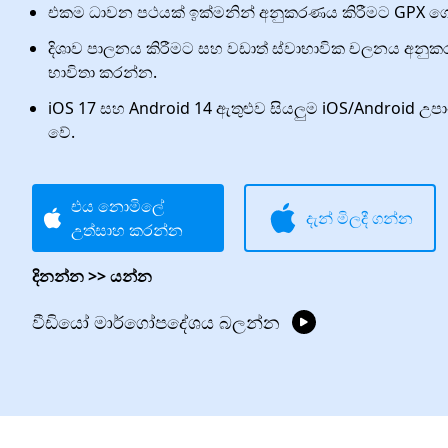
එකම ධාවන පථයක් ඉක්මනින් අනුකරණය කිරීමට GPX ග
දිශාව පාලනය කිරීමට සහ වඩාත් ස්වාභාවික චලනය අනුක
භාවිතා කරන්න.
iOS 17 සහ Android 14 ඇතුළුව සියලුම iOS/Android උප
වේ.
එය නොමිලේ
දැන් මිලදී ගන්න
උත්සාහ කරන්න
දිනන්න >> යන්න
වීඩියෝ මාර්ගෝපදේශය බලන්න