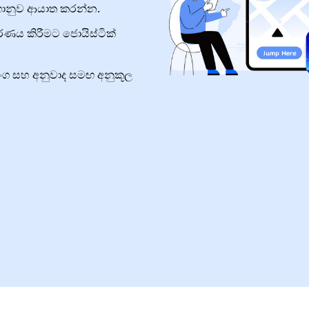
ොනුව ආයාත කරන්න.
රණය කිරීමට ජොයිස්ටික්
ාංග සහ අනුවාද සමඟ අනුකූල