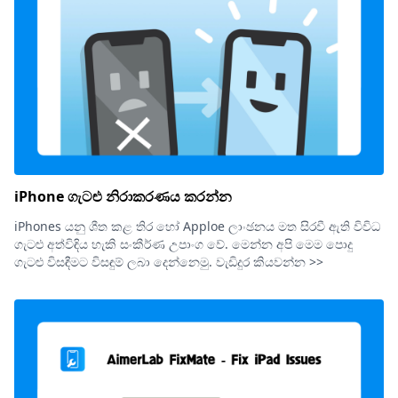
iPhone ගැටළු නිරාකරණය කරන්න
iPhones යනු ශීත කළ තිර හෝ Apploe ලාංඡනය මත සිරවී ඇති විවිධ
ගැටළු අත්විඳිය හැකි සංකීර්ණ උපාංග වේ. මෙන්න අපි මෙම පොදු
ගැටළු විසඳීමට විසඳුම් ලබා දෙන්නෙමු. වැඩිදුර කියවන්න >>