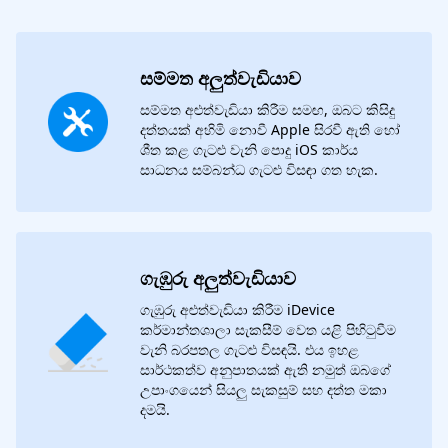
සම්මත අලුත්වැඩියාව
සම්මත අළුත්වැඩියා කිරීම සමඟ, ඔබට කිසිදු
දත්තයක් අහිමි නොවී Apple සිරවී ඇති හෝ
ශීත කළ ගැටළු වැනි පොදු iOS කාර්ය
සාධනය සම්බන්ධ ගැටළු විසඳා ගත හැක.
ගැඹුරු අලුත්වැඩියාව
ගැඹුරු අළුත්වැඩියා කිරීම iDevice
කර්මාන්තශාලා සැකසීම් වෙත යළි පිහිටුවීම
වැනි බරපතල ගැටළු විසඳයි. එය ඉහළ
සාර්ථකත්ව අනුපාතයක් ඇති නමුත් ඔබගේ
උපාංගයෙන් සියලු සැකසුම් සහ දත්ත මකා
දමයි.