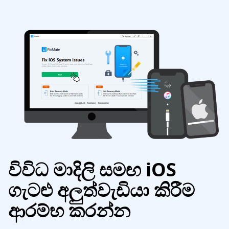
විවිධ මාදිලි සමඟ iOS
ගැටළු අලුත්වැඩියා කිරීම
ආරම්භ කරන්න