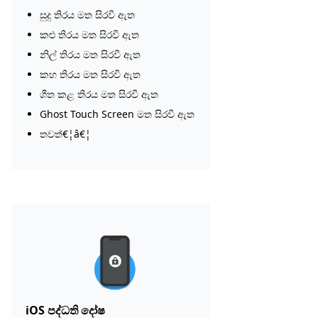
සුදු තිරය මත සිරවී ඇත
කළු තිරය මත සිරවී ඇත
නිල් තිරය මත සිරවී ඇත
කහ තිරය මත සිරවී ඇත
ශීත කළ තිරය මත සිරවී ඇත
Ghost Touch Screen මත සිරවී ඇත
තවත්€¦â€¦
iOS පද්ධති දෝෂ