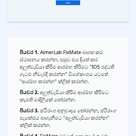
පියවර 1.
AimerLab FixMate බාගත කර
ස්ථාපනය කරන්න, පසුව එය දියත් කර
අලුත්වැඩියා කිරීම ආරම්භ කිරීමට "IOS පද්ධති
ගැටළු නිවැරදි කරන්න" විශේෂාංගය යටතේ
"ආරම්භ කරන්න" ක්ලික් කරන්න.
පියවර 2.
අලුත්වැඩියා කිරීම ආරම්භ කිරීමට
කැමති මාදිලියක් තෝරන්න.
පියවර 3.
ස්ථිරාංග අනුවාදය තෝරන්න, ස්ථිරාංග
පැකේජය බාගැනීමට "අලුත්වැඩියා කරන්න"
ක්ලික් කරන්න.