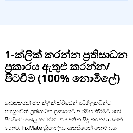
1-ක්ලික් කරන්න ප්‍රතිසාධන
ප්‍රකාරය ඇතුළු කරන්න/
පිටවීම (100% නොමිලේ)
බොත්තමක් මත ක්ලික් කිරීමෙන් පරිශීලකයින්ට
පහසුවෙන් ප්‍රතිසාධන ප්‍රකාරයට ආරම්භ කිරීමට හෝ
පිටවීමට සබල කරන්න. එය අතින් සිදු කරනවා මෙන්
නොව, FixMate ක්‍රියාවලිය ආතතියෙන් තොර සහ