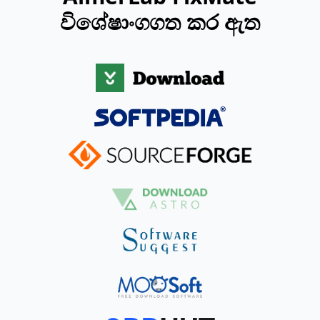
විශේෂාංගගත කර ඇත