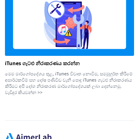
iTunes ගැටළු නිරාකරණය කරන්න
මෙම මාර්ගෝපදේශය තුළ, iTunes විවෘත නොවීම, සමමුහුර්ත කිරීමේ
අසාර්ථකවීම් සහ දෝෂ පණිවිඩ වැනි පොදු iTunes ගැටළු නිරාකරණය
කිරීමට අපි දෝශ නිරාකරණ මාර්ගෝපදේශයක් ලබා දෙන්නෙමු.
වැඩිදුර කියවන්න >>