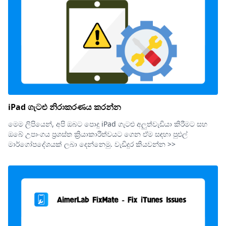
iPad ගැටළු නිරාකරණය කරන්න
මෙම ලිපියෙන්, අපි ඔබට පොදු iPad ගැටළු අලුත්වැඩියා කිරීමට සහ
ඔබේ උපාංගය ප්‍රශස්ත ක්‍රියාකාරීත්වයට ගෙන ඒම සඳහා පුළුල්
මාර්ගෝපදේශයක් ලබා දෙන්නෙමු. වැඩිදුර කියවන්න >>