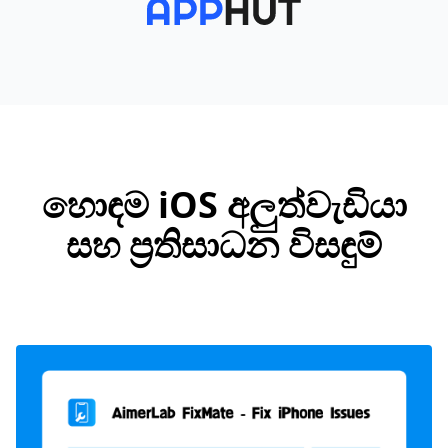
හොඳම iOS අලුත්වැඩියා
සහ ප්‍රතිසාධන විසඳුම්