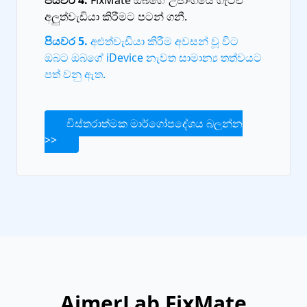
පියවර 4.
FixMate ඔබගේ උපාංගයේ ගැටළු
අලුත්වැඩියා කිරීමට පටන් ගනී.
පියවර 5.
අළුත්වැඩියා කිරීම අවසන් වූ විට
ඔබට ඔබගේ iDevice නැවත සාමාන්‍ය තත්වයට
පත් වනු ඇත.
විස්තරාත්මක මාර්ගෝපදේශය බලන්න
>>
AimerLab FixMate