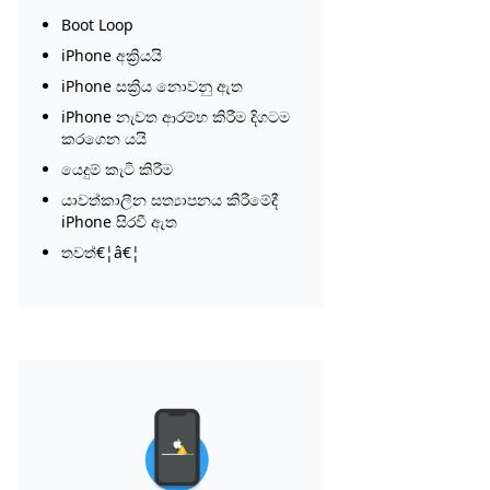
Boot Loop
iPhone අක්‍රියයි
iPhone සක්‍රිය නොවනු ඇත
iPhone නැවත ආරම්භ කිරීම දිගටම
කරගෙන යයි
යෙදුම් කැටි කිරීම
යාවත්කාලීන සත්‍යාපනය කිරීමේදී
iPhone සිරවී ඇත
තවත්€¦â€¦