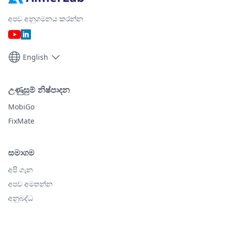
අපව අනුගමනය කරන්න
English
උණුසුම් නිෂ්පාදන
MobiGo
FixMate
සමාගම
අපි ගැන
අපව අමතන්න
අනුබද්ධ