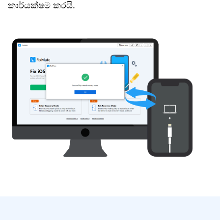
කාර්යක්ෂම කරයි.