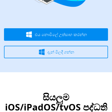
එය නොමිලේ උත්සාහ කරන්න
දැන් මිලදී ගන්න
සියලුම
iOS/iPadOS/tvOS පද්ධති