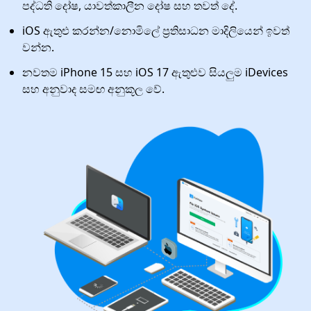
පද්ධති දෝෂ, යාවත්කාලීන දෝෂ සහ තවත් දේ.
iOS ඇතුළු කරන්න/නොමිලේ ප්‍රතිසාධන මාදිලියෙන් ඉවත්
වන්න.
නවතම iPhone 15 සහ iOS 17 ඇතුළුව සියලුම iDevices
සහ අනුවාද සමඟ අනුකූල වේ.