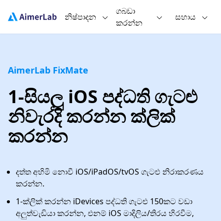
ගබඩා
නිෂ්පාදන
සහාය
කරන්න
AimerLab FixMate
1-සියලු iOS පද්ධති ගැටළු
නිවැරදි කරන්න ක්ලික්
කරන්න
දත්ත අහිමි නොවී iOS/iPadOS/tvOS ගැටළු නිරාකරණය
කරන්න.
1-ක්ලික් කරන්න iDevices පද්ධති ගැටළු 150කට වඩා
අලුත්වැඩියා කරන්න, එනම් iOS මාදිලිය/තිරය හිරවීම,