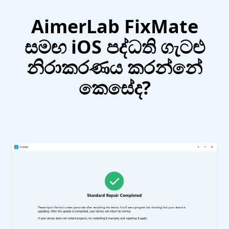
AimerLab FixMate
සමඟ iOS පද්ධති ගැටළු
නිරාකරණය කරන්නේ
කෙසේද?