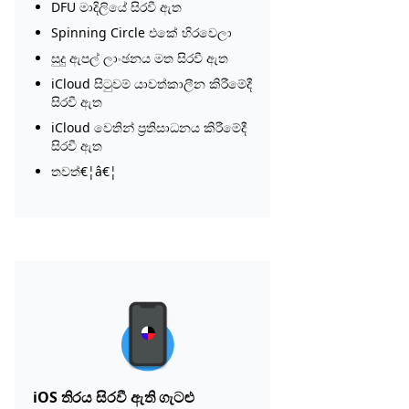
DFU මාදිලියේ සිරවී ඇත
Spinning Circle එකේ හිරවෙලා
සුදු ඇපල් ලාංඡනය මත සිරවී ඇත
iCloud සිටුවම් යාවත්කාලීන කිරීමේදී
සිරවී ඇත
iCloud වෙතින් ප්‍රතිසාධනය කිරීමේදී
සිරවී ඇත
තවත්€¦â€¦
iOS තිරය සිරවී ඇති ගැටළු