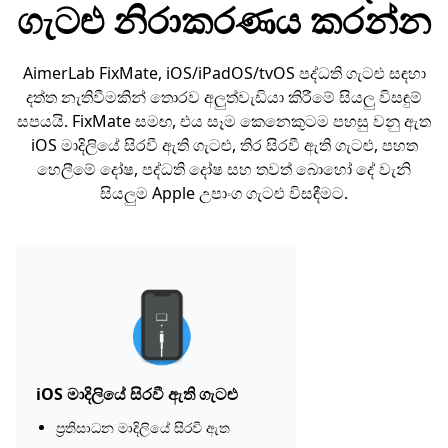
ගැටළු නිරාකරණය කරන්න
AimerLab FixMate, iOS/iPadOS/tvOS පද්ධති ගැටළු සඳහා
දත්ත නැතිවීමකින් තොරව අලුත්වැඩියා කිරීමේ සියලු විසඳුම්
සපයයි. FixMate සමඟ, එය සෑම කෙනෙකුටම පහසු වනු ඇත
iOS මාදිලියේ සිරවී ඇති ගැටළු, තිර සිරවී ඇති ගැටළු, පහත
හෙලීමේ දෝෂ, පද්ධති දෝෂ සහ තවත් බොහෝ දේ වැනි
සියලුම Apple උපාංග ගැටළු විසඳීමට.
iOS මාදිලියේ සිරවී ඇති ගැටළු
ප්‍රතිසාධන මාදිලියේ සිරවී ඇත