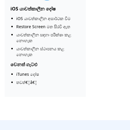
iOS යාවත්කාලීන දෝෂ
iOS යාවත්කාලීන අසාර්ථක වීම
Restore Screen මත සිරවී ඇත
යාවත්කාලීන සඳහා පරීක්ෂා කළ
නොහැක
යාවත්කාලීන ස්ථාපනය කළ
නොහැක
වෙනත් ගැටළු
iTunes දෝෂ
තවත්€¦â€¦